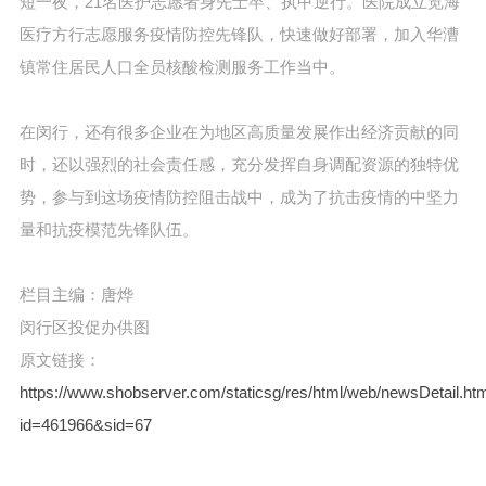
短一夜，21名医护志愿者身先士卒、执甲逆行。医院成立览海
医疗方行志愿服务疫情防控先锋队，快速做好部署，加入华漕
镇常住居民人口全员核酸检测服务工作当中。
在闵行，还有很多企业在为地区高质量发展作出经济贡献的同
时，还以强烈的社会责任感，充分发挥自身调配资源的独特优
势，参与到这场疫情防控阻击战中，成为了抗击疫情的中坚力
量和抗疫模范先锋队伍。
栏目主编：唐烨
闵行区投促办供图
原文链接：
https://www.shobserver.com/staticsg/res/html/web/newsDetail.ht
id=461966&sid=67