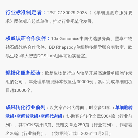
行业标准制定者：
T/STIC130029-2025《《单细胞测序服务要
求》团体标准起草单位，推动行业规范化发展。
权威认证合作伙伴：
10x Genomics中国优选服务商、墨卓生物
钻石级战略合作伙伴、BD Rhapsody单细胞多组学联合实验室、欧
易生物-华大智造DCS Lab组学前沿实验室。
规模化服务经验
：
欧易生物是行业内较早开展高通量单细胞转录
组的公司， 年处理单细胞样本数量达30000例，累计完成单细胞项
目超10000个。
成果转化行业前列
：以文章产出为导向，时空多组学（
单细胞转
录组+空间转录组+空间代谢组
）协助客户转化文章500+篇（行业前
列）、其中CNS期刊6篇、致谢文章
近250篇
（
行业前列
）、作者署
名20篇（
行业前列
）。
（*数据统计截止2026年1月2日）