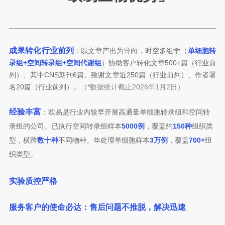
成果转化行业前列
：以文章产出为导向，时空多组学（
单细胞转
录组+空间转录组+空间代谢组
）协助客户转化文章500+篇（行业前
列）、其中CNS期刊6篇、致谢文章近250篇（
行业前列
）、作者署
名20篇（
行业前列
）。
（*数据统计截止2026年1月2日）
经验丰富
：欧易是行业内较早开展高通量单细胞转录组和空间转
录组的公司。已执行空间转录组样本
5000例
，覆盖约
150
种
组织类
型，横跨
数十种
不同物种。年处理单细胞样本
3万例
，覆盖
700+
组
织类型。
实验质控严格
服务客户的使命必达：售后问题不推脱，解决迅速