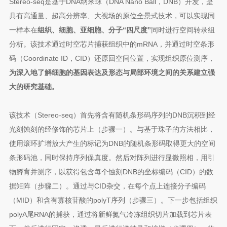
Stereo-seq是基于DNA纳米球（DNA Nano Ball，DNB）开发，是
具有高通量、超高分辨率、大视场的原位全景式技术，可以实现同
一样本在
组织、细胞、亚细胞、分子“四尺度”
同时进行空间转录组
分析。该技术通过时空芯片捕获组织中的mRNA，并通过时空条形
码（Coordinate ID，CID）还原回空间位置，实现组织原位测序，
为深入地了解细胞的基因表达及形态与局部环境之间的关系建立强
大的研究基础。
该技术（Stereo-seq）首先将含有随机条形码序列的DNB沉积到经
光刻蚀刻的经修饰的芯片上（步骤一）。与基于珠子的方法相比，
使用滚环扩增放大产生的标记为DNB的随机条形码取得更大的空间
条形码池，同时保持序列保真度。然后对阵列进行显微照相，用引
物孵育并测序，以获得包含每个蚀刻DNB的坐标编码（CID）的数
据矩阵（步骤二）。通过与CID杂交，在每个点上连接分子编码
（MID）和含有寡核苷酸的polyT序列（步骤三）。下一步包括组织
polyA尾RNA的捕获，通过将新鲜氮气冷冻组织切片加载到芯片表