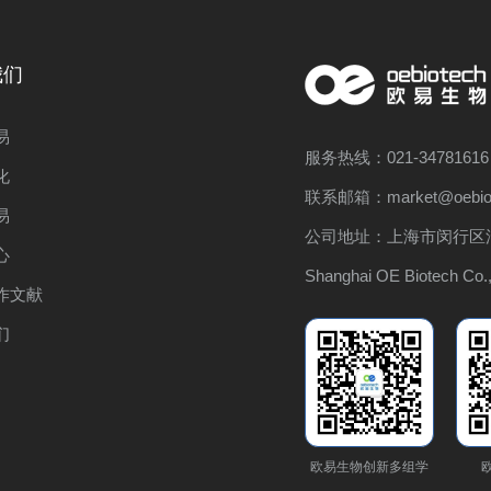
我们
易
服务热线：021-34781616
化
联系邮箱：market@oebiot
易
公司地址：上海市闵行区浦
心
Shanghai OE Biotech Co.,
作文献
们
欧易生物创新多组学