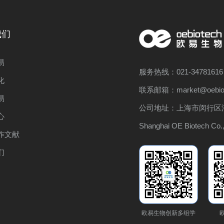
我们
易
服务热线：021-34781616
化
联系邮箱：market@oebiot
易
公司地址：上海市闵行区浦
心
Shanghai OE Biotech Co.,
作文献
们
欧易生物创新多组学