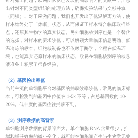
针对如上问题，欧易团队从已发表的高影响力的文献中，汇总
出针对不同类型组织的处理方法，确保实验结果与文献并轨
（同频）。对于应激问题，我们也开发出了低温解离方法，使
样本始终处于「休眠」状态，从而保证了样本符合临床取样终
点，还原其生物学的真实状态。另外细胞核测序也是一个替代
的选择，对样本的要求较低，可以解锁大量临床信息明确、低
温冷冻的标本。细胞核制备也不依赖于酶学，全程在低温环
境，也能真实还原样本的临床状态。欧易在细胞核测序的核悬
液准备上积累了很多经验。
（2）基因检出率低
当前主流的单细胞平台对基因的捕获效率较低，常见的临床标
本，可检测到的基因中位值在 1-5k 不等，占总基因数的 10-
20%。低丰度的基因往往捕获不到。
（3）测序数据的高背景
单细胞测序数据的背景噪声大。单个细胞 RNA 含量很少，扩
增和捕获效率的微小变化，就可能在细胞间产生与生物学无关