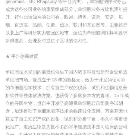
genomics，BD Rhapsody 等平台为主），单细胞测序业务已
成为这些公司业务的重要组成部分，单细胞业务占比也逐年提
升。行业比较知名的公司有，欧易、博奥、诺禾、安诺、贝
瑞、百迈克、晶能、伯豪、烈冰、联川和基迪奥等。主要还是
以北上广等科研实力较强的城市，这也为单细胞测序样本要求
新鲜度高，处理及时提供了区域的便利性。
★ 平台创新发展
单细胞技术光明的前景也催生了国内诸多科技创新型企业角逐
单细胞市场。像成立于 18 年的新格元，致力于开发简便可靠
的单细胞组学技术，拥有自主产权的仪器，试剂和生物信息分
析软件等整体解决方案。也获得了多家资本方的青睐。15 年成
立的寻因生物，也自主开发了高通量单细胞转录组测序试剂
盒，加速推动了单细胞测序技术的临床转化应用。万乘基因也
建立了自主知识产权的设备，试剂和分析平台，不久即将市场
化推广。浚惠生物是为数不多的将单细胞技术走向临床的公司
之一，其开发出的单细胞分选设备已获得临床医疗器械注册。