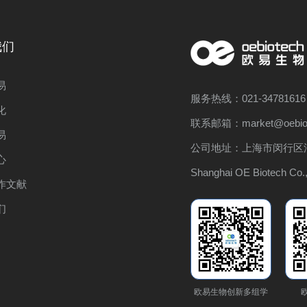
我们
易
服务热线：021-34781616
化
联系邮箱：market@oebiot
易
公司地址：上海市闵行区浦
心
Shanghai OE Biotech Co.,
作文献
们
欧易生物创新多组学