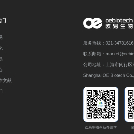
我们
易
服务热线：021-34781616
化
联系邮箱：market@oebiot
易
公司地址：上海市闵行区浦
心
Shanghai OE Biotech Co.,
作文献
们
欧易生物创新多组学