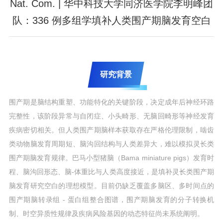
Nat. Com. | 华中科技大学同济医学院李明峰团
队：336 例多组学填补人类围产期脑发育空白
研究背景
围产期是脑结构重塑、功能特化的关键阶段，决定成年后神经环路
完整性，该阶段异常与自闭症、小头畸形、无脑回畸形等神经发育
疾病密切相关。但人类围产期脑样本获取存在严格伦理限制，啮齿
类动物脑发育周期短、脑沟回结构与人类差异大，难以模拟灵长类
围产期脑发育规律。巴马小型猪脑（Bama miniature pigs）发育时
程、脑沟回形态、脑-体重比与人类高度接近，是填补灵长类围产期
脑发育研究空白的理想模型。目前仍缺乏覆盖多脑区、多时间点的
围产期脑转录组 - 蛋白组整合图谱，围产期脑发育的分子转换机
制、时空异质性规律及疾病风险基因的动态特征尚未系统阐明。