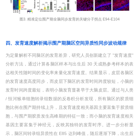
图3. 精准定位围产期全脑同步发育的关键分子拐点 E94-E104
四、发育速度解析揭示围产期脑区空间异质性同步波动规律
为定量解析不同脑区的发育差异，研究人员创新建立了 "发育速度"
分析方法，通过计算各脑区样本与出生后 30 天成熟参考样本的表
达相关性随时间的变化率来量化发育速度。结果显示，皮层各脑区
的发育速度高度同步，而皮层下脑区的发育时间跨度较短，小脑的
发育时间跨度最短，表明小脑发育显著早于大脑皮层。通过与人类
/ 恒河猴单细胞转录组数据的反卷积分析发现，所有脑区的胶质细
胞比例在围产期持续上升，且发育速度相关基因主要富集于胶质细
胞，与围产期胶质发生高峰期的特征一致；而小脑的发育速度相关
基因主要富集于神经元，反映其独特的发育时序。进一步分析显
示，脑区间转录组异质性在 E85 达到峰值，随后逐渐下降，出生后