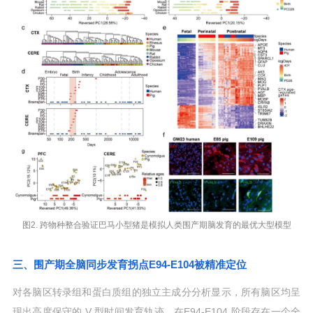
图2. 跨物种整合验证巴马小型猪是模拟人类围产期脑发育的最优大型模型
三、围产期全脑同步发育拐点E94-E104被精准定位
对各脑区转录组和蛋白质组的独立主成分分析显示，所有脑区均呈
现出高度保守的 V 型时间发育轨迹，在E94-E104 阶段存在一个全