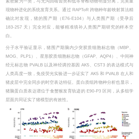
紧密聚为一类，与无沟回啮齿类和低等脊椎动物明显分离，完美重
现物种进化的系统发育关系。通过 RAPToR 跨物种年龄映射算法精
确比对发现，猪的围产期（E76-E104）与人类围产期（受孕后
183-257 天）完全对应，能够精准填补人类围产期研究的样本空
白。
分子水平验证显示，猪围产期脑内少突胶质细胞标志物（MBP、
MOG、PLP1）、星形胶质细胞标志物（GFAP、AQP4）、中间神
经元标志物 PVALB 以及神经调控基因 AK5、CST3 的表达模式与
人类高度一致，免疫荧光实验进一步证实了 AK5 和 PVALB 在人和
猪皮层中完全同步的时空表达特征。蛋白质组跨物种分析也显示，
猪脑蛋白质表达谱位于食蟹猴发育轨迹的 E90-P3 区间，从多组学
层面共同证实了猪模型的有效性。