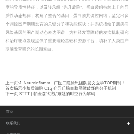
度的异质性特征，以及转录组 "先升后降"、蛋白质组持续上升的异
质性动态规律；构建了整合的基因 - 蛋白质共调控网络，鉴定出多
个调控围产期脑发育的关键分子和功能模块；并系统描绘了脑疾病
风险基因的围产期动态表达图谱，为神经发育障碍的发病机制研究
和治疗靶点发现提供了重要理论基础和资源平台，填补了人类围产
期脑发育研究的长期空白。
上一页:J. Neuroinflamm‌ | 广医二院徐恩团队发文医学TOP期刊！
首次揭示小胶质细胞 C1q 介导丘脑血脑屏障破坏的分子机制
下一页:STTT | 帕金森“幻视”难题的时空行为解码
首页
联系我们