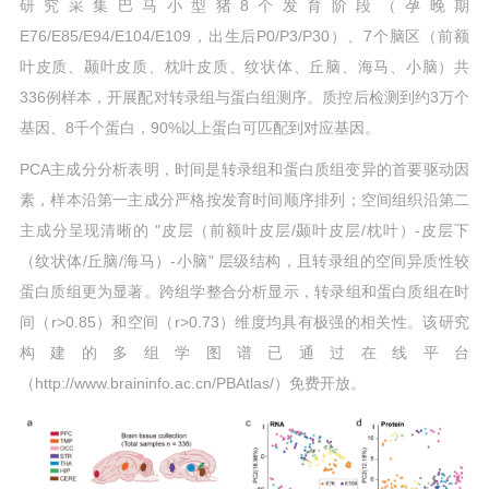
研究采集巴马小型猪8个发育阶段（孕晚期
E76/E85/E94/E104/E109，出生后P0/P3/P30）、7个脑区（前额
叶皮质、颞叶皮质、枕叶皮质、纹状体、丘脑、海马、小脑）共
336例样本，开展配对转录组与蛋白组测序。质控后检测到约3万个
基因、8千个蛋白，90%以上蛋白可匹配到对应基因。
PCA主成分分析表明，时间是转录组和蛋白质组变异的首要驱动因
素，样本沿第一主成分严格按发育时间顺序排列；空间组织沿第二
主成分呈现清晰的 "皮层（前额叶皮层/颞叶皮层/枕叶）-皮层下
（纹状体/丘脑/海马）-小脑" 层级结构，且转录组的空间异质性较
蛋白质组更为显著。跨组学整合分析显示，转录组和蛋白质组在时
间（r>0.85）和空间（r>0.73）维度均具有极强的相关性。该研究
构建的多组学图谱已通过在线平台
（http://www.braininfo.ac.cn/PBAtlas/）免费开放。