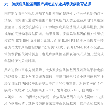
六、脑疾病风险基因围产期动态轨迹揭示疾病发育起源
围产期发育中的扰动增加了后期疾病的易感性，但分子机制仍然不
清楚。研究团队通过将猪围产期转录组与人类全生命周期转录组深
度整合，首次系统描绘了 31 种脑疾病风险基因从人类早期胎儿到
成年的完整动态表达图谱。结果显示，疾病风险基因的相关性组织
模式在 E76-E94 阶段最为紊乱，而在 E104-P3 阶段逐渐恢复并转
变为与成年期高度相似的 "泛相关" 模式，表明 E94-E104 不仅是正
常脑发育的关键转折点，也是疾病风险基因表达模式从胎儿型向成
年型转变的关键时期。
共表达模块富集分析显示，大多数疾病风险基因显著富集于特定的
功能模块，其中自闭症谱系障碍、无脑回畸形和多小脑回畸形等神
经发育障碍的风险基因表现出更广泛的模块富集。对最显著的 4 个
疾病 - 模块对（无脑回畸形 - G1、发育迟缓 - G5、自闭症 - G5、
自闭症 - G9）的网络分析发现，疾病风险基因在共表达网络中占据
核心枢纽位置，其连接强度显著高于非风险基因，提示这些基因在