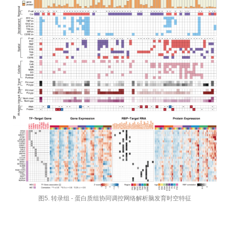
图5. 转录组 - 蛋白质组协同调控网络解析脑发育时空特征