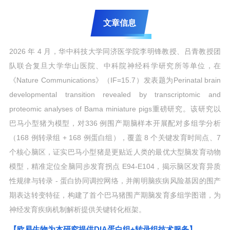
文章信息
2026 年 4 月，华中科技大学同济医学院李明锋教授、吕青教授团
队联合复旦大学华山医院、中科院神经科学研究所等单位，在
《Nature Communications》（IF=15.7）发表题为Perinatal brain
developmental transition revealed by transcriptomic and
proteomic analyses of Bama miniature pigs重磅研究。该研究以
巴马小型猪为模型，对336 例围产期脑样本开展配对多组学分析
（168 例转录组 + 168 例蛋白组），覆盖 8 个关键发育时间点、7
个核心脑区，证实巴马小型猪是更贴近人类的最优大型脑发育动物
模型，精准定位全脑同步发育拐点 E94-E104，揭示脑区发育异质
性规律与转录 - 蛋白协同调控网络，并阐明脑疾病风险基因的围产
期表达转变特征，构建了首个巴马猪围产期脑发育多组学图谱，为
神经发育疾病机制解析提供关键转化框架。
【欧易生物为本研究提供DIA蛋白组+转录组技术服务】