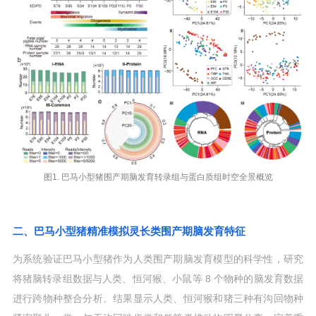
图1. 巴马小型猪围产期脑发育转录组与蛋白质组时空全景概览
二、巴马小型猪精准模拟灵长类围产期脑发育特征
为系统验证巴马小型猪作为人类围产期脑发育模型的科学性，研究
将猪脑转录组数据与人类、恒河猴、小鼠等 8 个物种的脑发育数据
进行跨物种整合分析。结果显示人类、恒河猴和猪三种有沟回物种