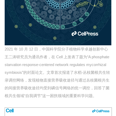
2021 年 10 月 12 日，中国科学院分子植物科学卓越创新中心
王二涛研究员为通讯作者，在 Cell 上发表了题为“A phosphate
starvation response-centered network regulates mycorrhizal
symbiosis”的封面论文。文章首次报道了水稻-丛枝菌根共生转
录调控网络，发现植物直接营养吸收途径与通过丛枝菌根共生
的间接营养吸收途径均受到磷信号网络的统一调控，回答了菌
根共生领域“自我调节”这一困扰领域的重要科学问题。