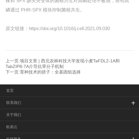
株和 SPX 缺失突变体的菌根共生对高磷处理不敏感，表明高
磷通过 PHR-SPX 模块抑制菌根共生。
原文链接：https://doi.org/10.1016/j.cell.2021.09.030
上一页:项目文章 | 西北农林科技大学发现小麦TaFDL2-1A和
TabZIP8-7A介导抗旱分子机制
下一页:育种技术的骄子：全基因组选择
首页
联系我们
关于我们
欧易云