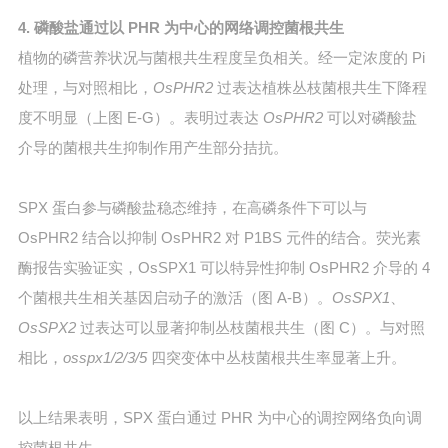
4. 磷酸盐通过以 PHR 为中心的网络调控菌根共生
植物的磷营养状况与菌根共生程度呈负相关。经一定浓度的 Pi
处理，与对照相比，
OsPHR2
过表达植株丛枝菌根共生下降程
度不明显（上图 E-G）。表明过表达
OsPHR2
可以对磷酸盐
介导的菌根共生抑制作用产生部分拮抗。
SPX 蛋白参与磷酸盐稳态维持，在高磷条件下可以与
OsPHR2 结合以抑制 OsPHR2 对 P1BS 元件的结合。荧光素
酶报告实验证实，OsSPX1 可以特异性抑制 OsPHR2 介导的 4
个菌根共生相关基因启动子的激活（图 A-B）。
OsSPX1
、
OsSPX2
过表达可以显著抑制丛枝菌根共生（图 C）。与对照
相比，
osspx1/2/3/5
四突变体中丛枝菌根共生率显著上升。
以上结果表明，SPX 蛋白通过 PHR 为中心的调控网络负向调
控菌根共生。