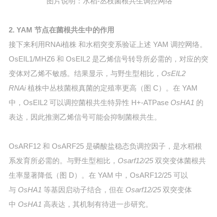
图片说明：水稻-丛枝菌根共生调控网络
2. YAM 节点在菌根共生中的作用
接下来利用RNAi植株 和水稻突变系验证上述 YAM 调控网络。
OsEIL1/MHZ6 和 OsEIL2 是乙烯信号转导所必需的，对应的突
变体对乙烯不敏感。结果显示，与野生型相比，
OsEIL2
RNAi
植株中丛枝菌根真菌的定殖率更高（图 C）。在 YAM
中，OsEIL2 可以调控菌根共生特异性 H+-ATPase
OsHA1
的
表达，因此推测乙烯信号可能会抑制菌根共生。
OsARF12 和 OsARF25 是磷酸盐稳态负调控因子，是水稻根
系发育所必需的。与野生型相比，
Osarf12/25
双突变体菌根共
生率显著降低（图 D）。在 YAM 中，OsARF12/25 可以
与
OsHA1
等基因启动子结合，但在
Osarf12/25
双突变体
中
OsHA1
高表达，其机制有待进一步研究。