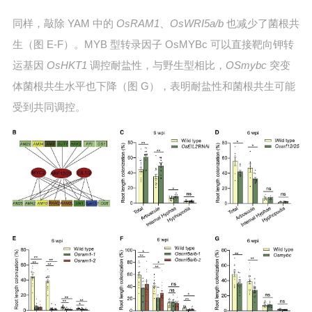
同样，敲除 YAM 中的
OsRAM1
、
OsWRI5a/b
也减少了菌根共
生（图 E-F）。MYB 型转录因子 OsMYBc 可以直接靶向钾转
运基因
OsHKT1
调控耐盐性，与野生型相比，
OSmybc
突变
体菌根共生水平也下降（图 G），表明耐盐性和菌根共生可能
受到共同调控。